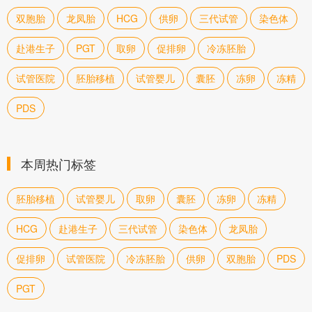
双胞胎
龙凤胎
HCG
供卵
三代试管
染色体
赴港生子
PGT
取卵
促排卵
冷冻胚胎
试管医院
胚胎移植
试管婴儿
囊胚
冻卵
冻精
PDS
本周热门标签
胚胎移植
试管婴儿
取卵
囊胚
冻卵
冻精
HCG
赴港生子
三代试管
染色体
龙凤胎
促排卵
试管医院
冷冻胚胎
供卵
双胞胎
PDS
PGT