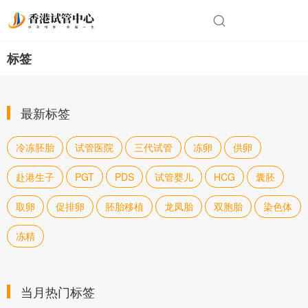
标签
最新标签
冷冻胚胎
试管医院
三代试管
冻卵
供卵
赴港生子
PGT
PDS
试管婴儿
HCG
囊胚
取卵
促排卵
胚胎移植
龙凤胎
双胞胎
染色体
冻精
当月热门标签